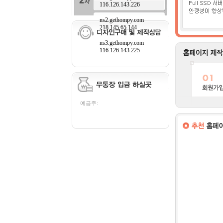
116.126.143.226
ns2.gethompy.com
218.145.65.144
ns3.gethompy.com
116.126.143.225
예금주: